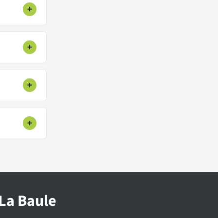
+
+
+
+
 La Baule