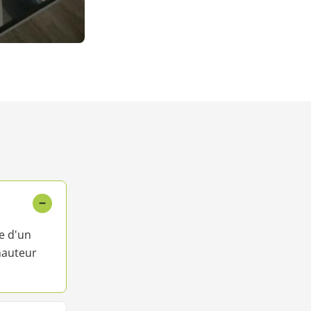
−
ce d'un
 hauteur