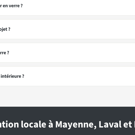
r en verre ?
ojet ?
rre ?
intérieure ?
tion locale à Mayenne, Laval et