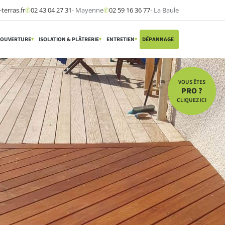
terras.fr
✆
02 43 04 27 31
- Mayenne
✆
02 59 16 36 77
- La Baule
OUVERTURE
ISOLATION & PLÂTRERIE
ENTRETIEN
DÉPANNAGE
▾
▾
▾
▾
VOUS ÊTES
PRO ?
CLIQUEZ ICI