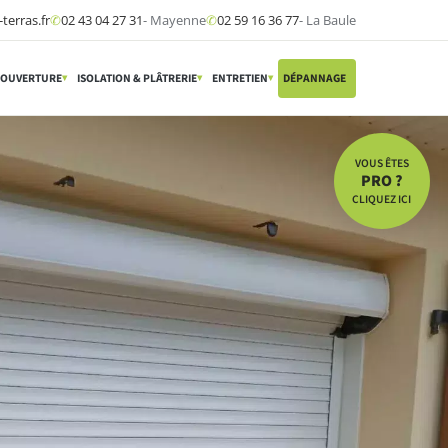
terras.fr
✆
02 43 04 27 31
- Mayenne
✆
02 59 16 36 77
- La Baule
OUVERTURE
ISOLATION & PLÂTRERIE
ENTRETIEN
DÉPANNAGE
▾
▾
▾
▾
VOUS ÊTES
PRO ?
CLIQUEZ ICI