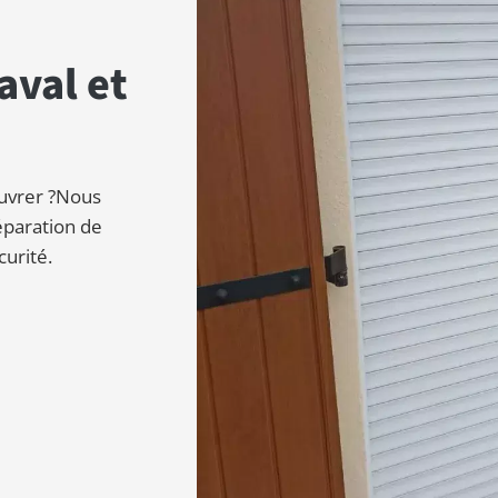
aval et
œuvrer ?Nous
éparation de
curité.