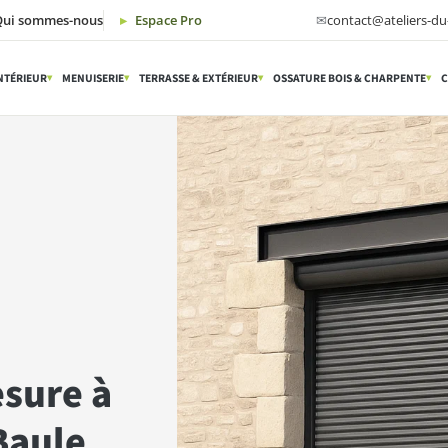
Qui sommes-nous
Espace Pro
✉
contact@ateliers-du-
NTÉRIEUR
MENUISERIE
TERRASSE & EXTÉRIEUR
OSSATURE BOIS & CHARPENTE
C
▾
▾
▾
▾
esure à
Baule