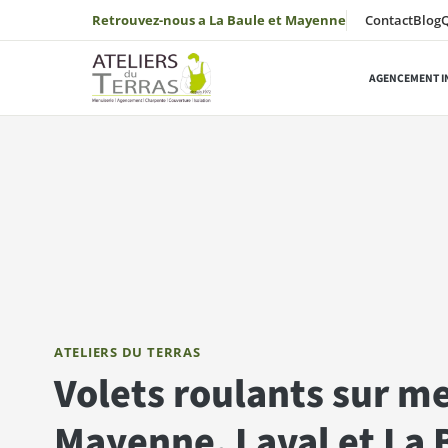
Aller au contenu
Retrouvez-nous a La Baule et Mayenne
Contact
Blog
AGENCEMENT I
ATELIERS DU TERRAS
Volets roulants sur m
Mayenne, Laval et La 