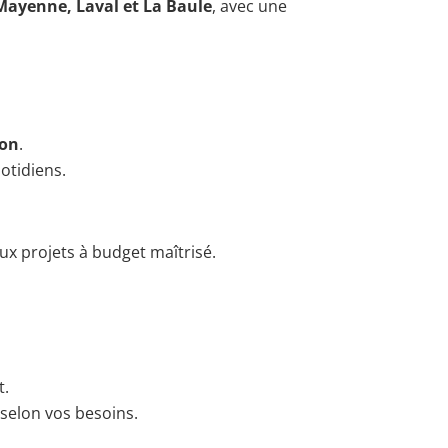
Mayenne, Laval et La Baule
, avec une
ion
.
otidiens.
aux projets à budget maîtrisé.
t.
 selon vos besoins.