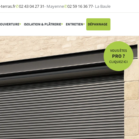
terras.fr
✆
02 43 04 27 31
- Mayenne
✆
02 59 16 36 77
- La Baule
OUVERTURE
ISOLATION & PLÂTRERIE
ENTRETIEN
DÉPANNAGE
▾
▾
▾
▾
VOUS ÊTES
PRO ?
CLIQUEZ ICI