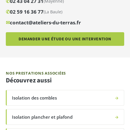
✆
02 43 04 27 31
(Mayenne)
✆
02 59 16 36 77
(La Baule)
✉
contact@ateliers-du-terras.fr
DEMANDER UNE ÉTUDE OU UNE INTERVENTION
NOS PRESTATIONS ASSOCIÉES
Découvrez aussi
Isolation des combles
→
Isolation plancher et plafond
→