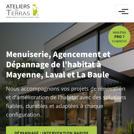
Aller au contenu
VOUS ÊTES
PRO ?
CLIQUEZ ICI
Menuiserie, Agencement et
Dépannage de l’habitat à
Mayenne, Laval et La Baule
Nous accompagnons vos projets de rénovation
et d’amélioration de l’habitat avec des solutions
fiables, durables et adaptées à chaque
configuration.
DÉPANNAGE : INTERVENTION RAPIDE