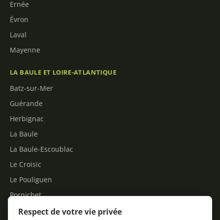
Ernée
Évron
Laval
Mayenne
LA BAULE ET LOIRE-ATLANTIQUE
Batz-sur-Mer
Guérande
Herbignac
La Baule
La Baule-Escoublac
Le Croisic
Le Pouliguen
Pornichet
Saint-André-des-Eaux
Respect de votre vie privée