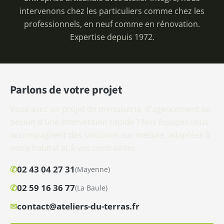
intervenons chez les particuliers comme chez les
professionnels, en neuf comme en rénovation.
Expertise depuis 1972.
Parlons de votre projet
Vous avez un projet de menuiserie, d'agencement ou
besoin d'une intervention rapide ? Nos équipes vous
accompagnent des solutions sur mesure, adaptées à
votre habitat et à vos contraintes.
✆
02 43 04 27 31
(Mayenne)
✆
02 59 16 36 77
(La Baule)
✉
contact@ateliers-du-terras.fr